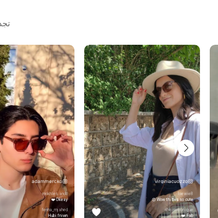
تجدنا على TikTok و
adammercko
virginiacuozzo
mokhles.ando
loewie8
Okeay ❤️
Wow this is so cute 😍
fenna_mjahed
sheisveronique
Hubi fniwn
Fab ❤️