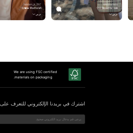
3
handam_jk_097
nike.martens
Machalah 🔥❤️🙌
Beautiful look 🤍🤍
عرض
4
عرض
We are using FSC certified
materials on packaging.
اشترك في بريدنا الإلكتروني للتعرف على 