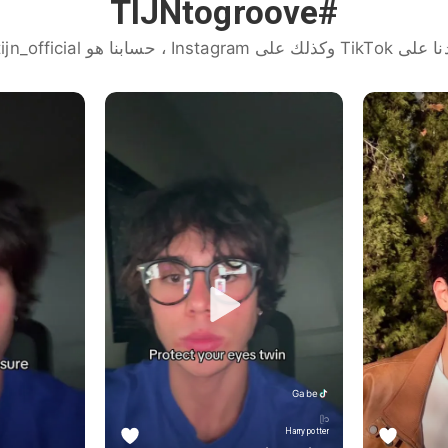
#TIJNtogroove
كذلك على Instagram ، حسابنا هو tijn_official@
Gabe
ᥫ᭡
Harry potter