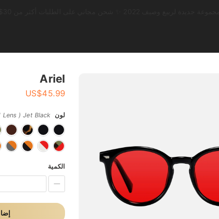
موعة جديدة لربيع وصيف 2022 ✨ شحن مجاني على الطلبات أكثر من 30$
Ariel
US$
45.99
لون
Lens ) Jet Black
الكمية
إضاف