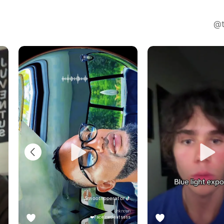
Smoothoperator
Unknown
Face card eatssss❤️