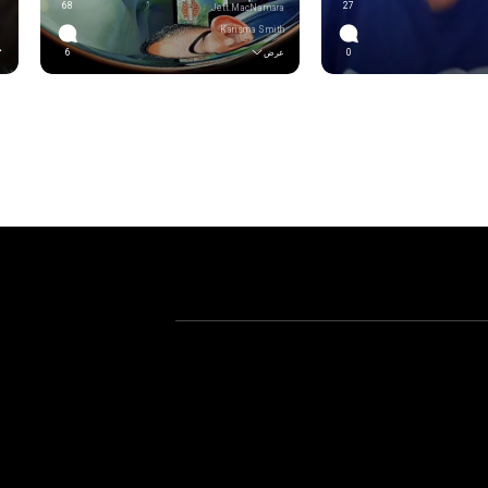
68
27
Jett.MacNamara
Karisma Smith
0
عرض
6