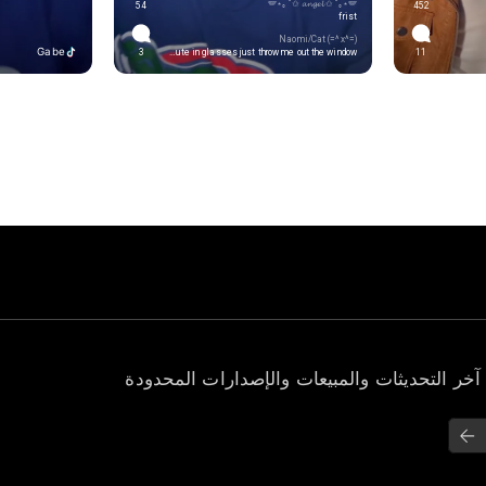
🪽⋆｡˚✩ 𝓪𝓷𝓰𝓮𝓵 ✩˚｡⋆🪽
54
452
frist
Naomi/Cat (=^x^=)
Gabe
3
Okey no stop you’re so freaking cute in glasses just throw me out the window
11
آخر التحديثات والمبيعات والإصدارات المحدودة