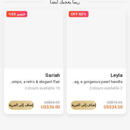
ربما يعجبك أيضا
65% OFF
خصم 55%
Sariah
Leyla
Classic pointed-toe slingback pumps, a retro & elegant flair
Cylindrical velvet bag, a gorgeous pearl handle
Colours available
10
Colours available
2
US$
80.00
US$
70.00
إضاف إلى العربة
إضاف إلى العربة
US$
36.00
US$
24.50