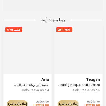
ربما يعجبك أيضا
75% OFF
خصم 70%
Aria
Teagan
Puffy padded handbag in square silhouettes
حقيبة دلو برباط ناعم للغاية
Colours available
4
Colours available
5
US$
60.00
US$
60.00
إضاف إلى العربة
إضاف إلى العربة
US$
18.00
US$
15.00