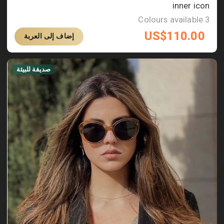
inner icon
Colours available
3
US$
110.00
إضاف إلى العربة
صديقة للبيئة